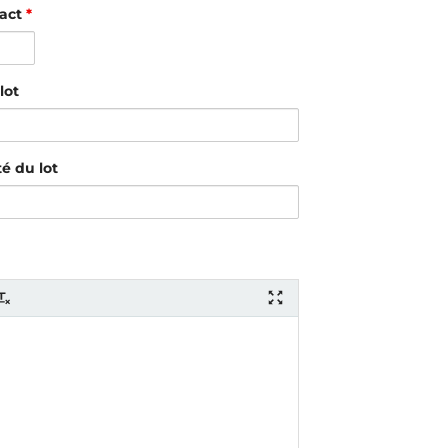
tact
*
lot
é du lot