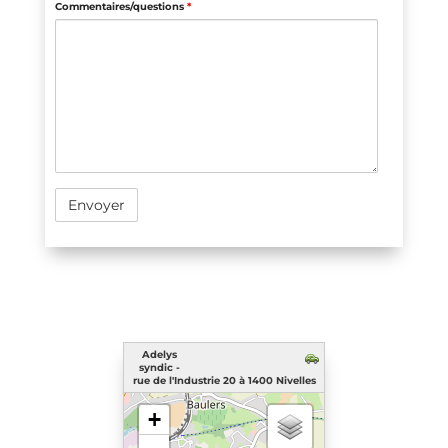
Commentaires/questions
*
Adelys
syndic -
rue de l'Industrie 20 à 1400 Nivelles
chargement de la carte - veuillez patienter...
+