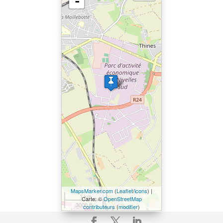
-
MapsMarker.com
(
Leaflet
/
icons
) |
1 km
Carte: ©
OpenStreetMap
3000 ft
contributeurs
(
modifier
)