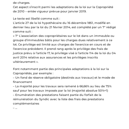
de charges.
Cet aspect s’inscrit parmi les adaptations de la loi sur la Copropriété
de 2010 – entée vigueur prévue pour janvier 2019.
Le texte est libellé comme suit :
L’article 27 de la loi hypothécaire du 16 décembre 1851, modifié en
dernier lieu par la loi du 21 février 2014, est complété par un 7° rédigé
comme suit :
« 7° L’association des copropriétaires sur le lot dans un immeuble ou
groupe d’immeubles bâtis pour les charges dues relativement à ce
lot. Ce privilège est limité aux charges de l’exercice en cours et de
l’exercice précédent. Il prend rang après le privilège des frais de
justice prévu à l’article 17, le privilège visé à l’article 114 de la loi du 04
avril 2014 relative aux assurances et les privilèges inscrits
ultérieurement ».
Font notamment partie des principales adaptations à la loi sur la
Copropriétés, par exemple :
– Un fond de réserve obligatoire (destinés aux travaux) et le mode de
financement
– La majorité pour les travaux sera ramené à 66,66% au lieu de 75%
sauf pour les travaux imposés par la loi (majorité absolue 50%+1)
– Enumération des prestations faisant partie du forfait de la
rémunération du Syndic avec la liste des frais des prestations
complémentaires
– …